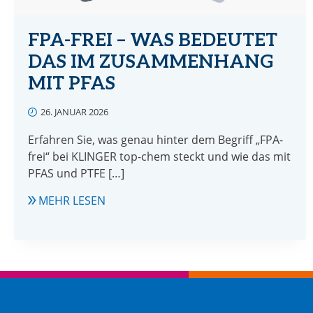
FPA-FREI – WAS BEDEUTET
DAS IM ZUSAMMENHANG
MIT PFAS
26. JANUAR 2026
Erfahren Sie, was genau hinter dem Begriff „FPA-
frei“ bei KLINGER top-chem steckt und wie das mit
PFAS und PTFE […]
FPA-
MEHR LESEN
FREI
–
WAS
BEDEUTET
DAS
IM
ZUSAMMENHANG
MIT
PFAS