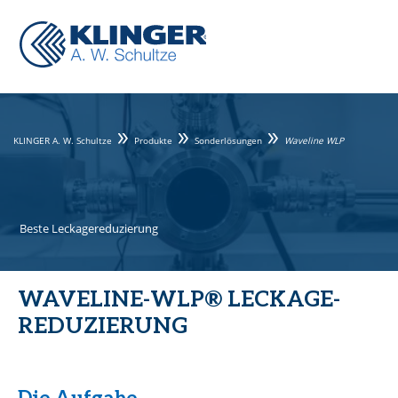
KLINGER A. W. Schultze
Produkte
Sonderlösungen
Waveline WLP
Beste Leckagereduzierung
WAVELINE-WLP® LECKAGE-
REDUZIERUNG
Die Aufgabe